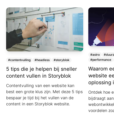
#astro
#duur
#performance
#contentvulling
#headless
#storyblok
Waarom ee
5 tips die je helpen bij sneller
website e
content vullen in Storyblok
oplossing 
Contentvulling van een website kan
best een grote klus zijn. Met deze 5 tips
Ontdek hoe e
bespaar je tijd bij het vullen van de
bijdraagt aa
content in een Storyblok website.
webontwikkel
voordelen zoa